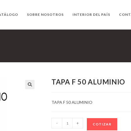
ATÁLOGO
SOBRE NOSOTROS
INTERIOR DEL PAÍS
CONT
TAPA F 50 ALUMINIO
TAPA F 50 ALUMINIO
TAPA
-
+
COTIZAR
F