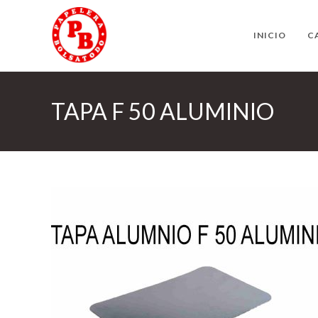
Ir
al
INICIO
C
contenido
TAPA F 50 ALUMINIO