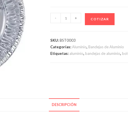
BAND.
-
+
COTIZAR
P
26
ALUMINIO
SKU:
BST0003
cantidad
Categorías:
Aluminio
,
Bandejas de Aluminio
Etiquetas:
aluminio
,
bandejas de aluminio
,
bol
DESCRIPCIÓN