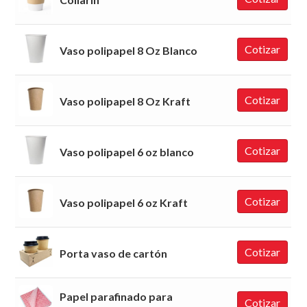
Cintas
Cotillón
Cotizar
Vaso polipapel 8 Oz Blanco
Cubiertos
Escarbadientes
Cotizar
Vaso polipapel 8 Oz Kraft
Etiquetas
Film Autoadherente
Cotizar
Vaso polipapel 6 oz blanco
Food truck
Hilos
Cotizar
Vaso polipapel 6 oz Kraft
Maquinas y Dispensadores
Moldes de Papel
Cotizar
Porta vaso de cartón
Palitos
Papel parafinado para
Papel
Cotizar