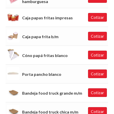
hamburguesa
Pegamentos
Cotizar
Platos
Caja papas fritas impresas
Polietileno
Cotizar
Caja papa frita b/m
Portarrollos Varios
Potes Varios
Cotizar
Cóno papá fritas blanco
Precintos Varios
Sobres
Cotizar
Porta pancho blanco
Sorbetes
Talonarios
Cotizar
Bandeja food truck grande m/m
Tripodes
Vasos y copas
Cotizar
Bandeja food truck chica m/m