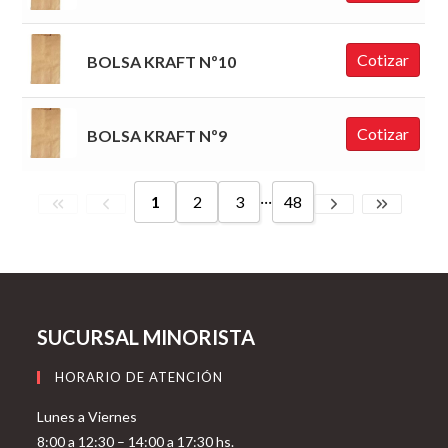
Cotizar
BOLSA KRAFT Nº10
Cotizar
BOLSA KRAFT Nº9
...
1
2
3
48
SUCURSAL MINORISTA
HORARIO DE ATENCIÓN
Lunes a Viernes
8:00 a 12:30 – 14:00 a 17:30 hs.