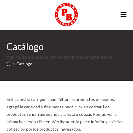
Ir
al
contenido
Catálogo
Aquí es donde puedes ver los productos en esta tienda.
>
Catálogo
Seleccioná la categoría para filtrar los productos deseados,
agregá la cantidad y finalmente hacé click en cotizar. Los
productos se irán agregando a la lista a cotizar. Podrás ver la
misma haciendo click en «Ver lista» en la parte inferior y solicitar
cotización por los productos ingresados.