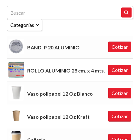
Categorías
Mostrar Todos
Cotizar
BAND. P 20 ALUMINIO
Aluminio
Articulos de Libreria
Cotizar
ROLLO ALUMINIO 28 cm. x 4 mts.
Bandas
Bandejas
Cotizar
Vaso polipapel 12 Oz Blanco
Blondas
Bolsas
Cotizar
Vaso polipapel 12 Oz Kraft
Carteles
Cartón
Cotizar
Collarin