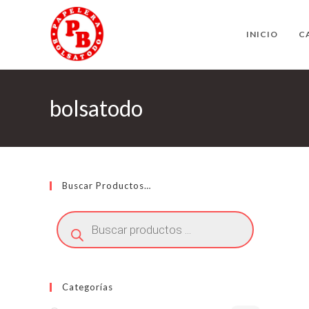
Ir
al
INICIO
C
contenido
bolsatodo
Buscar Productos…
Búsqueda
de
productos
Categorías