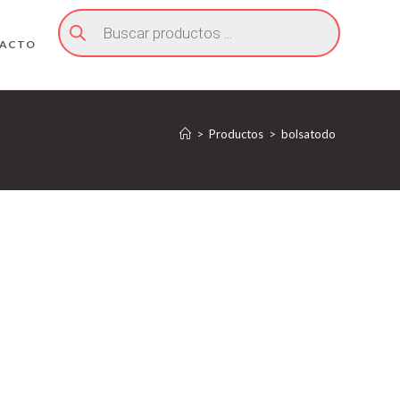
Búsqueda
de
productos
ACTO
>
Productos
>
bolsatodo