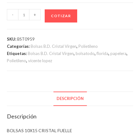
BOLSAS
-
+
COTIZAR
10X15
CRISTAL
FUELLE
SKU:
BST0959
cantidad
Categorías:
Bolsas B.D. Cristal Virgen
,
Polietileno
Etiquetas:
Bolsas B.D. Cristal Virgen
,
bolsatodo
,
florida
,
papelera
,
Polietileno
,
vicente lopez
DESCRIPCIÓN
Descripción
BOLSAS 10X15 CRISTAL FUELLE