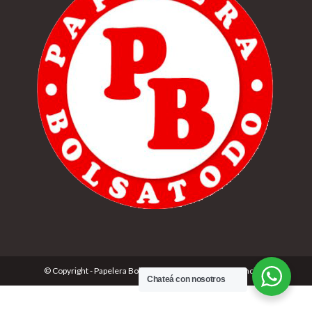
© Copyright - Papelera Bolsatodo | Desarrolado por
Cónclave
Chateá con nosotros