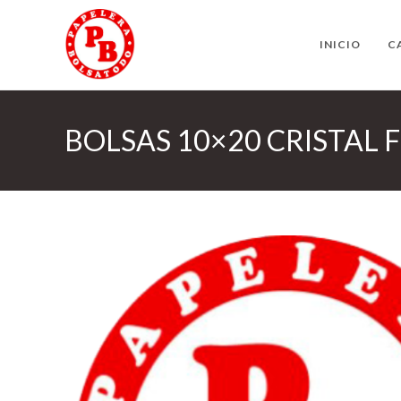
Ir
al
INICIO
C
contenido
BOLSAS 10×20 CRISTAL 