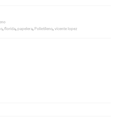
leno
do
,
florida
,
papelera
,
Polietileno
,
vicente lopez