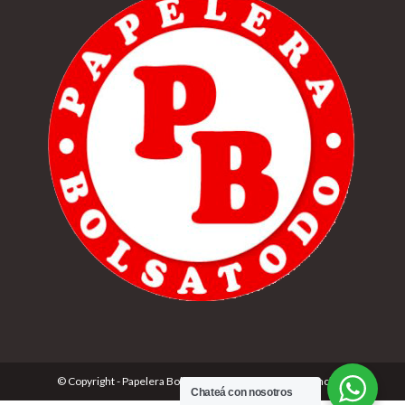
© Copyright - Papelera Bolsatodo | Desarrolado por
Cónclave
Chateá con nosotros