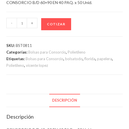
CONSORCIO B/D 60×90 EN 40 PAQ. x 50 Unid.
CONSORCIO
-
+
COTIZAR
B/D
60x90
EN
SKU:
BST0811
40
Categorías:
Bolsas para Consorcio
,
Polietileno
PAQ.
Etiquetas:
Bolsas para Consorcio
,
bolsatodo
,
florida
,
papelera
,
x
Polietileno
,
vicente lopez
50
Unid.
cantidad
DESCRIPCIÓN
Descripción