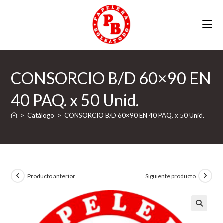
Ir
al
contenido
CONSORCIO B/D 60×90 EN
40 PAQ. x 50 Unid.
>
Catálogo
>
CONSORCIO B/D 60×90 EN 40 PAQ. x 50 Unid.
Producto anterior
Siguiente producto