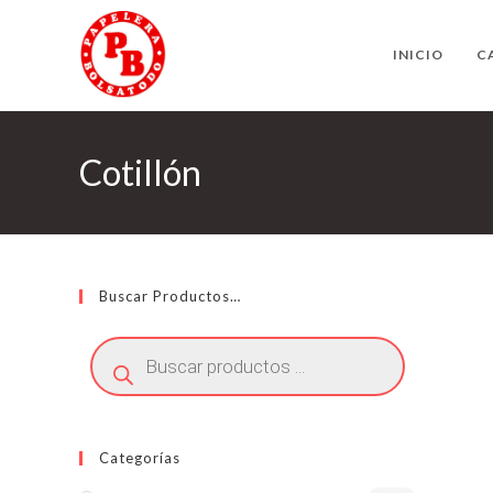
Ir
al
INICIO
C
contenido
Cotillón
Buscar Productos…
Búsqueda
de
productos
Categorías