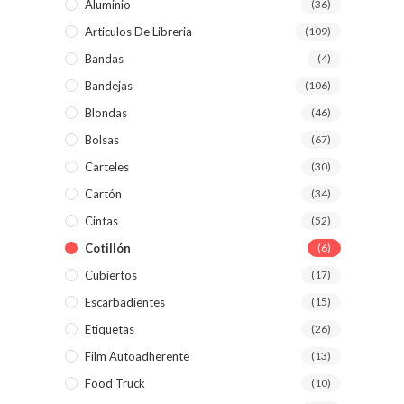
Aluminio
(36)
Articulos De Libreria
(109)
Bandas
(4)
Bandejas
(106)
Blondas
(46)
Bolsas
(67)
Carteles
(30)
Cartón
(34)
Cintas
(52)
Cotillón
(6)
Cubiertos
(17)
Escarbadientes
(15)
Etiquetas
(26)
Film Autoadherente
(13)
Food Truck
(10)