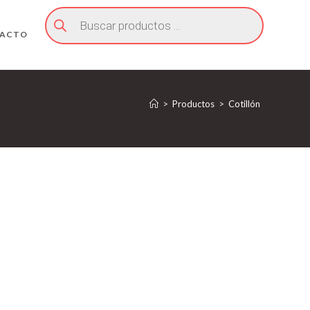
Búsqueda
de
productos
ACTO
>
Productos
>
Cotillón