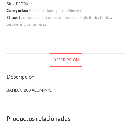
ALUMINIO
SKU:
BST0014
cantidad
Categorías:
Aluminio
,
Bandejas de Aluminio
Etiquetas:
aluminio
,
bandejas de aluminio
,
bolsatodo
,
florida
,
papelera
,
vicente lopez
DESCRIPCIÓN
Descripción
BAND. C 200 ALUMINIO
Productos relacionados