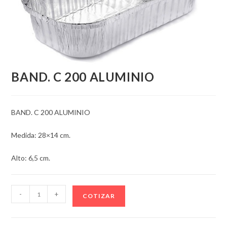
BAND. C 200 ALUMINIO
BAND. C 200 ALUMINIO
Medida: 28×14 cm.
Alto: 6,5 cm.
BAND.
-
+
COTIZAR
C
200