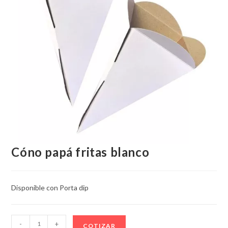
Cóno papá fritas blanco
Disponible con Porta dip
Cóno
-
+
COTIZAR