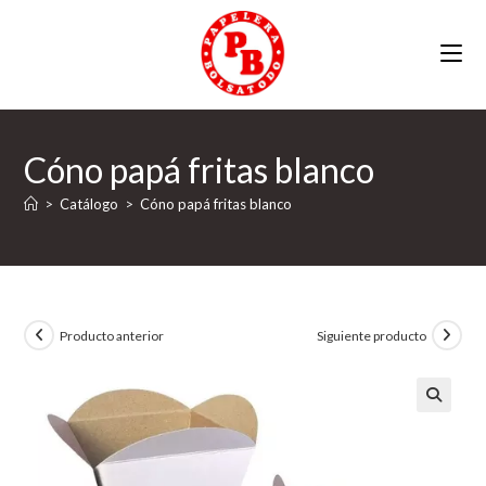
Ir
al
contenido
Cóno papá fritas blanco
>
Catálogo
>
Cóno papá fritas blanco
Producto anterior
Siguiente producto