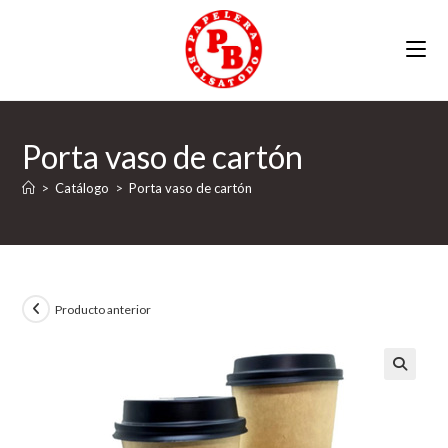
Ir
al
contenido
Porta vaso de cartón
>
Catálogo
>
Porta vaso de cartón
Producto anterior