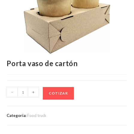
Porta vaso de cartón
Porta
-
+
COTIZAR
vaso
de
cartón
Categoría:
Food truck
cantidad