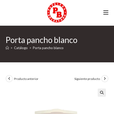
Ir
al
contenido
Porta pancho blanco
>
Catálogo
>
Porta pancho blanco
Producto anterior
Siguiente producto