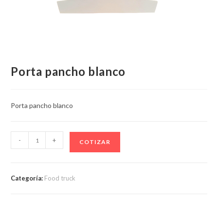
Porta pancho blanco
Porta pancho blanco
Porta
-
+
COTIZAR
pancho
blanco
cantidad
Categoría:
Food truck