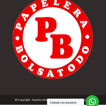
© Copyright - Papelera Bolsatodo | Desarrolado por
Cónclave
Chateá con nosotros