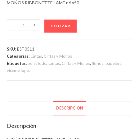
MOŃOS RIBBONETTE LAME n6 x50
MOŃOS
-
+
COTIZAR
RIBBONETTE
LAME
n6
SKU:
BST0511
x50
Categorías:
Cintas
,
Cintas y Monos
cantidad
Etiquetas:
bolsatodo
,
Cintas
,
Cintas y Monos
,
florida
,
papelera
,
vicente lopez
DESCRIPCIÓN
Descripción