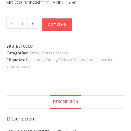
MOŃOS RIBBONETTE LAME n.4 x 60
MOŃOS
-
+
COTIZAR
RIBBONETTE
LAME
n.4
SKU:
BST0510
x
Categorías:
Cintas
,
Cintas y Monos
60
Etiquetas:
bolsatodo
,
Cintas
,
Cintas y Monos
,
florida
,
papelera
,
cantidad
vicente lopez
DESCRIPCIÓN
Descripción