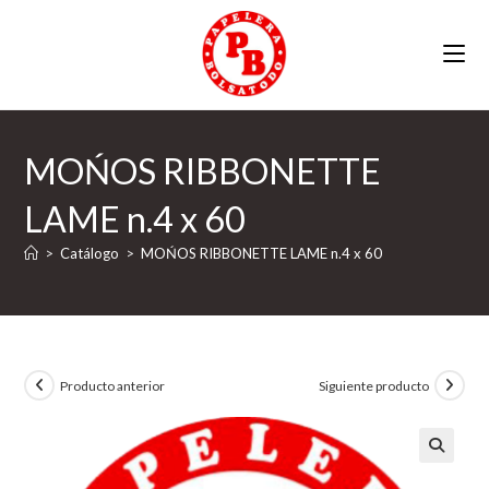
Ir
al
contenido
MOŃOS RIBBONETTE
LAME n.4 x 60
>
Catálogo
>
MOŃOS RIBBONETTE LAME n.4 x 60
Producto anterior
Siguiente producto