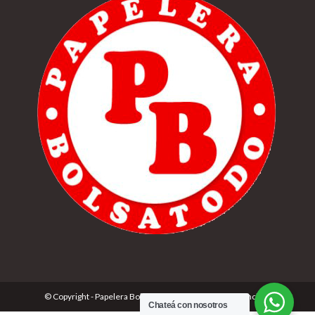
© Copyright - Papelera Bolsatodo | Desarrolado por
Cónclave
Chateá con nosotros