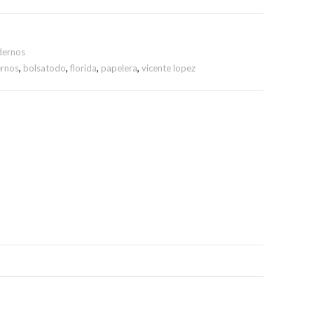
dernos
ernos
,
bolsatodo
,
florida
,
papelera
,
vicente lopez