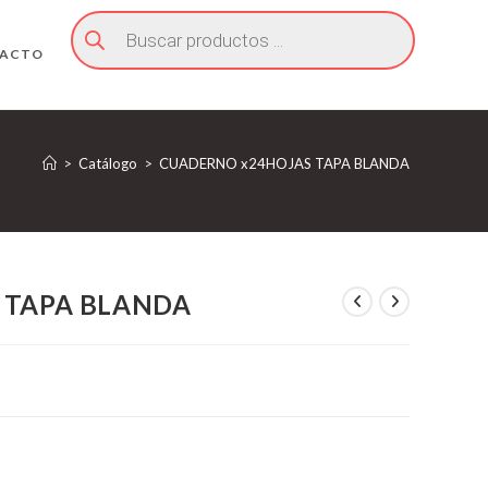
Búsqueda
de
productos
ACTO
>
Catálogo
>
CUADERNO x24HOJAS TAPA BLANDA
 TAPA BLANDA