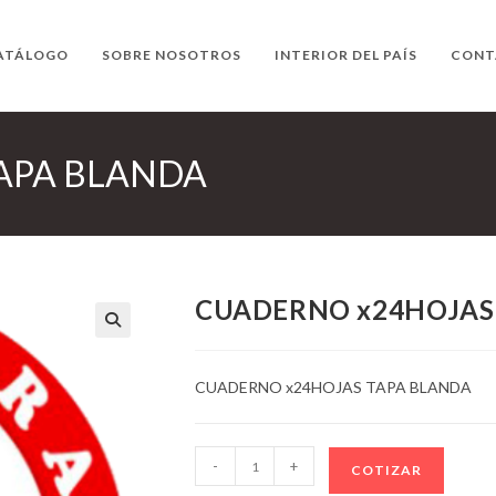
ATÁLOGO
SOBRE NOSOTROS
INTERIOR DEL PAÍS
CONT
APA BLANDA
CUADERNO x24HOJAS
CUADERNO x24HOJAS TAPA BLANDA
CUADERNO
-
+
COTIZAR
x24HOJAS