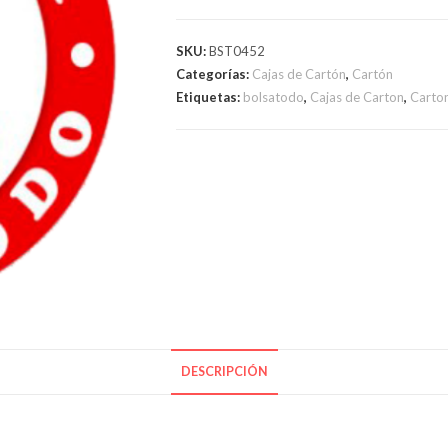
CARTON
40x30x30
SKU:
BST0452
cantidad
Categorías:
Cajas de Cartón
,
Cartón
Etiquetas:
bolsatodo
,
Cajas de Carton
,
Carto
DESCRIPCIÓN