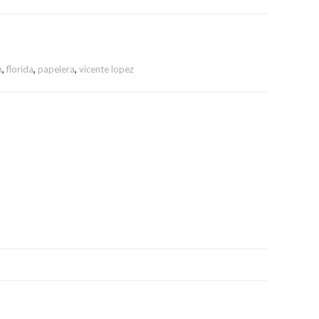
n
,
florida
,
papelera
,
vicente lopez