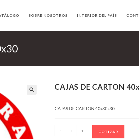
ATÁLOGO
SOBRE NOSOTROS
INTERIOR DEL PAÍS
CONT
0x30
CAJAS DE CARTON 40
CAJAS DE CARTON 40x30x30
CAJAS
-
+
COTIZAR
DE