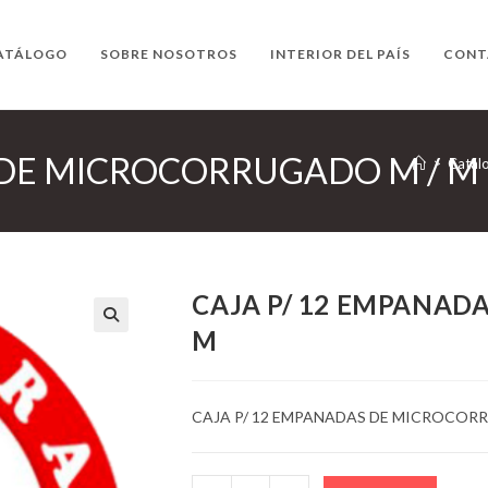
ATÁLOGO
SOBRE NOSOTROS
INTERIOR DEL PAÍS
CONT
 DE MICROCORRUGADO M / M
>
Catál
CAJA P/ 12 EMPANAD
M
CAJA P/ 12 EMPANADAS DE MICROCOR
CAJA