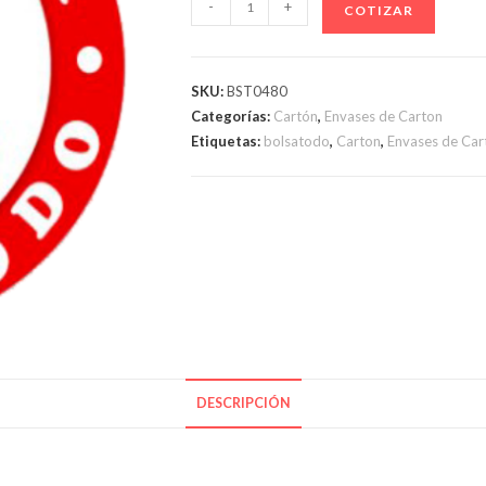
-
+
COTIZAR
P/
12
EMPANADAS
SKU:
BST0480
DE
Categorías:
Cartón
,
Envases de Carton
MICROCORRUGADO
Etiquetas:
bolsatodo
,
Carton
,
Envases de Car
M
/
M
cantidad
DESCRIPCIÓN