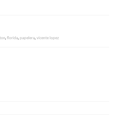
ton
,
florida
,
papelera
,
vicente lopez