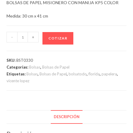
BOLSAS DE PAPEL MISIONERO CON MANIJA KP5 COLOR
Medida: 30 cm x 41 cm
BOLSAS
-
+
COTIZAR
DE
PAPEL
CON
SKU:
BST0330
MANIJA
Categorías:
Bolsas
,
Bolsas de Papel
KP5
Etiquetas:
Bolsas
,
Bolsas de Papel
,
bolsatodo
,
florida
,
papelera
,
COLOR
vicente lopez
cantidad
DESCRIPCIÓN