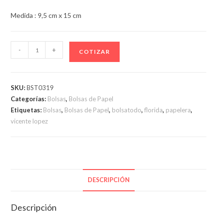
Medida : 9,5 cm x 15 cm
BOLSAS
-
+
COTIZAR
DE
PAPEL
KRAFT
SKU:
BST0319
CON
Categorías:
Bolsas
,
Bolsas de Papel
MANIJA
Etiquetas:
Bolsas
,
Bolsas de Papel
,
bolsatodo
,
florida
,
papelera
,
KP0
vicente lopez
cantidad
DESCRIPCIÓN
Descripción