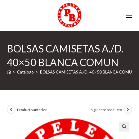
Ir
al
contenido
BOLSAS CAMISETAS A./D.
40×50 BLANCA COMUN
>
Catálogo
>
BOLSAS CAMISETAS A./D. 40×50 BLANCA COMUN
Producto anterior
Siguiente producto