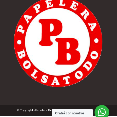
© Copyright - Papelera Bolsatodo | Desarrolado por
Cónclave
Chateá con nosotros