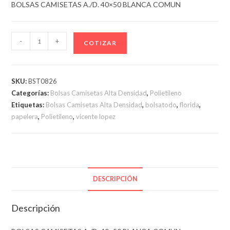
BOLSAS CAMISETAS A./D. 40×50 BLANCA COMUN
BOLSAS
-
+
COTIZAR
CAMISETAS
A./D.
40x50
SKU:
BST0826
BLANCA
Categorías:
Bolsas Camisetas Alta Densidad
,
Polietileno
COMUN
Etiquetas:
Bolsas Camisetas Alta Densidad
,
bolsatodo
,
florida
,
cantidad
papelera
,
Polietileno
,
vicente lopez
DESCRIPCIÓN
Descripción