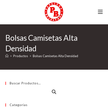
Ir
al
contenido
Bolsas Camisetas Alta
Densidad
>
Productos
>
Bolsas Camisetas Alta Densidad
Buscar Productos…
Categorías