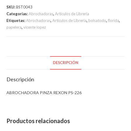
226
SKU:
BST0043
PINZA
Categorías:
Abrochadoras
,
Articulos de Libreria
cantidad
Etiquetas:
Abrochadoras
,
Articulos de Libreria
,
bolsatodo
,
florida
,
papelera
,
vicente lopez
DESCRIPCIÓN
Descripción
ABROCHADORA PINZA REXON PS-226
Productos relacionados