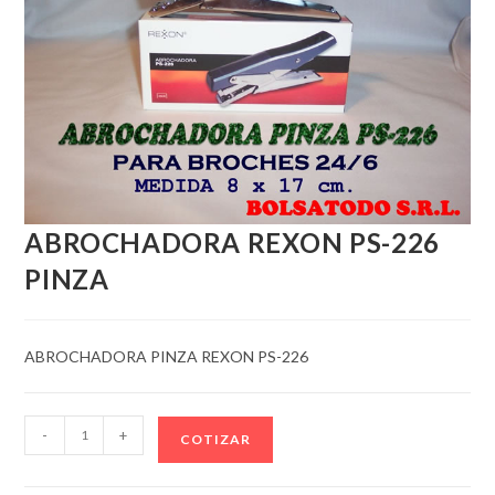
ABROCHADORA REXON PS-226
PINZA
ABROCHADORA PINZA REXON PS-226
ABROCHADORA
-
+
COTIZAR
REXON
PS-