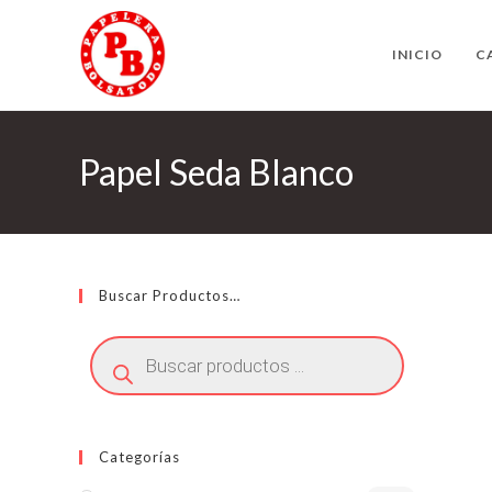
Ir
al
INICIO
C
contenido
Papel Seda Blanco
Buscar Productos…
Búsqueda
de
productos
Categorías