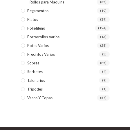
Rollos para Maquina
(35)
Pegamentos
(19)
Platos
(39)
Polietileno
(194)
Portarrollos Varios
(13)
Potes Varios
(28)
Precintos Varios
(5)
Sobres
(85)
Sorbetes
(4)
Talonarios
(9)
Tripodes
(1)
Vasos Y Copas
(57)