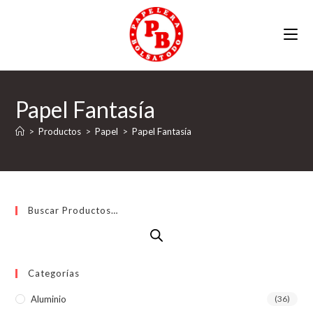
Ir
al
contenido
Papel Fantasía
>
Productos
>
Papel
>
Papel Fantasía
Buscar Productos…
Categorías
Aluminio
(36)