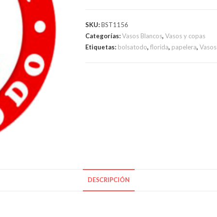
N°
330
SKU:
BST1156
BELLA
Categorías:
Vasos Blancos
,
Vasos y copas
CUP
Etiquetas:
bolsatodo
,
florida
,
papelera
,
Vasos
cantidad
DESCRIPCIÓN