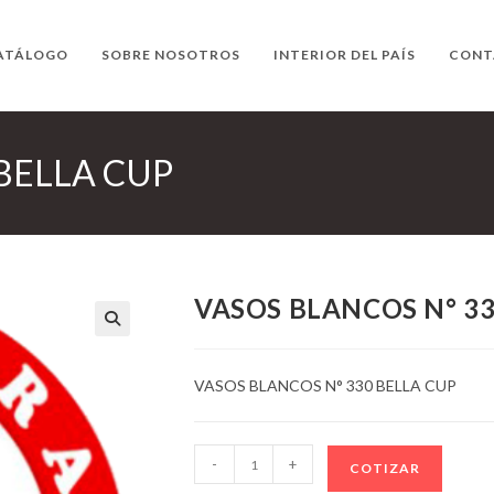
ATÁLOGO
SOBRE NOSOTROS
INTERIOR DEL PAÍS
CONT
BELLA CUP
VASOS BLANCOS N° 33
VASOS BLANCOS N° 330 BELLA CUP
VASOS
-
+
COTIZAR
BLANCOS