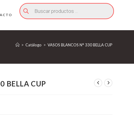
Búsqueda
de
productos
ACTO
>
Catálogo
>
VASOS BLANCOS N° 330 BELLA CUP
0 BELLA CUP