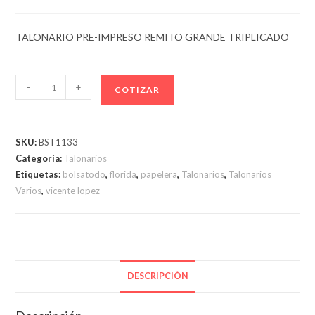
TALONARIO PRE-IMPRESO REMITO GRANDE TRIPLICADO
TALONARIO
-
+
COTIZAR
PRE-
IMPRESO
REMITO
SKU:
BST1133
GRANDE
Categoría:
Talonarios
TRIPLICADO
Etiquetas:
bolsatodo
,
florida
,
papelera
,
Talonarios
,
Talonarios
cantidad
Varios
,
vicente lopez
DESCRIPCIÓN