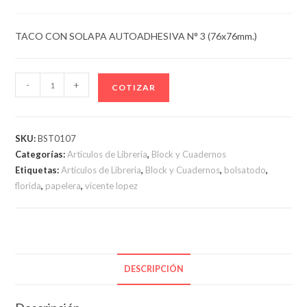
TACO CON SOLAPA AUTOADHESIVA N° 3 (76x76mm.)
TACO
-
+
COTIZAR
CON
SOLAPA
AUTOADHESIVA
SKU:
BST0107
N°
Categorías:
Articulos de Libreria
,
Block y Cuadernos
3
Etiquetas:
Articulos de Libreria
,
Block y Cuadernos
,
bolsatodo
,
(76x76mm.)
florida
,
papelera
,
vicente lopez
cantidad
DESCRIPCIÓN