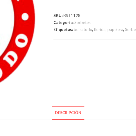
CAJA
X
SKU:
BST1128
700
Categoría:
Sorbetes
u.
Etiquetas:
bolsatodo
,
florida
,
papelera
,
Sorbe
cantidad
DESCRIPCIÓN