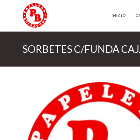
Ir
al
INICIO
C
contenido
SORBETES C/FUNDA CAJA