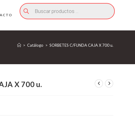
Búsqueda
de
productos
ACTO
>
Catálogo
>
SORBETES C/FUNDA CAJA X 700 u.
JA X 700 u.