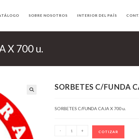
ATÁLOGO
SOBRE NOSOTROS
INTERIOR DEL PAÍS
CONT
 X 700 u.
SORBETES C/FUNDA CA
SORBETES C/FUNDA CAJA X 700 u.
SORBETES
-
+
COTIZAR
C/FUNDA