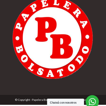
© Copyright - Papelera Bolsatodo | Desarrolado por
Cónclave
Chateá con nosotros