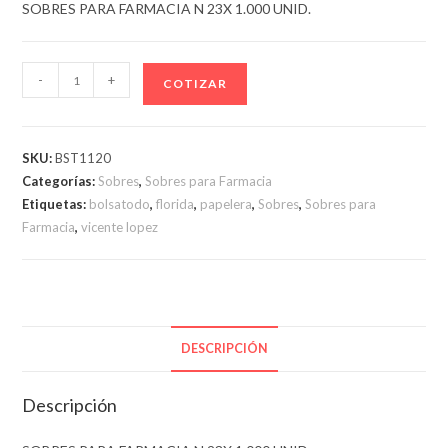
SOBRES PARA FARMACIA N 23X 1.000 UNID.
SOBRES
-
+
COTIZAR
PARA
FARMACIA
N
SKU:
BST1120
23X
Categorías:
Sobres
,
Sobres para Farmacia
1.000
Etiquetas:
bolsatodo
,
florida
,
papelera
,
Sobres
,
Sobres para
UNID.
Farmacia
,
vicente lopez
cantidad
DESCRIPCIÓN
Descripción