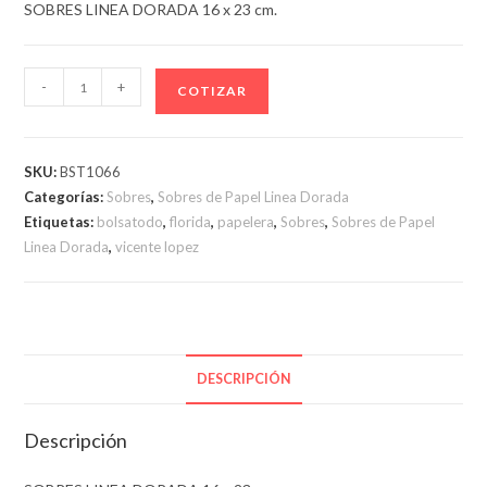
SOBRES LINEA DORADA 16 x 23 cm.
SOBRES
-
+
COTIZAR
LINEA
DORADA
16
SKU:
BST1066
x
Categorías:
Sobres
,
Sobres de Papel Linea Dorada
23
Etiquetas:
bolsatodo
,
florida
,
papelera
,
Sobres
,
Sobres de Papel
cm.
Linea Dorada
,
vicente lopez
cantidad
DESCRIPCIÓN
Descripción