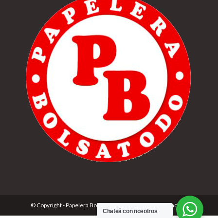
© Copyright - Papelera Bolsatodo | Desarrolado por
Cónclave
Chateá con nosotros