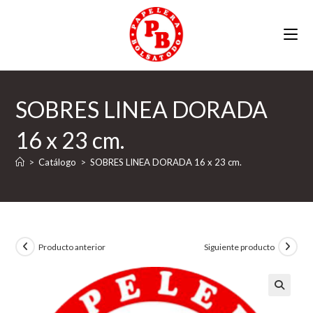
Ir
al
contenido
SOBRES LINEA DORADA
16 x 23 cm.
>
Catálogo
>
SOBRES LINEA DORADA 16 x 23 cm.
Producto anterior
Siguiente producto