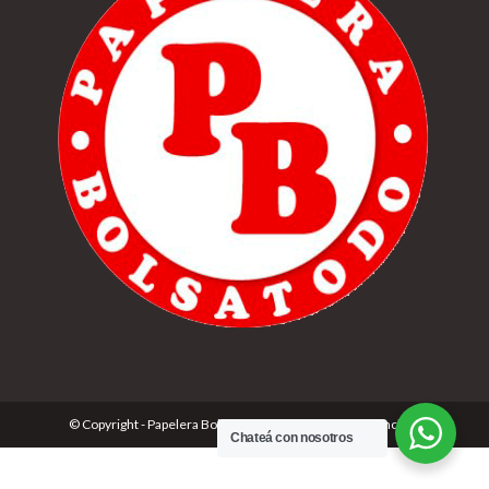
© Copyright - Papelera Bolsatodo | Desarrolado por
Cónclave
Chateá con nosotros