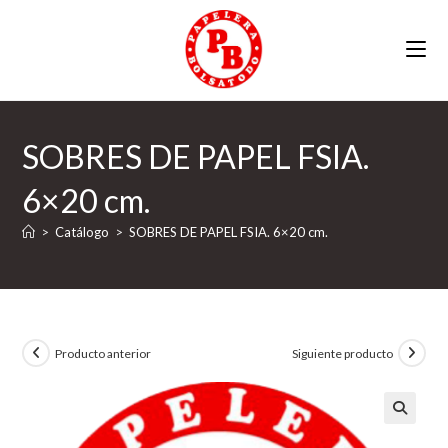
Ir
al
contenido
SOBRES DE PAPEL FSIA.
6×20 cm.
>
Catálogo
>
SOBRES DE PAPEL FSIA. 6×20 cm.
Producto anterior
Siguiente producto