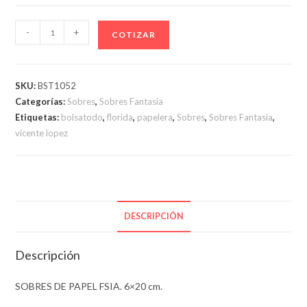
SOBRES
-
+
COTIZAR
DE
PAPEL
FSIA.
SKU:
BST1052
6x20
Categorías:
Sobres
,
Sobres Fantasia
cm.
Etiquetas:
bolsatodo
,
florida
,
papelera
,
Sobres
,
Sobres Fantasia
,
cantidad
vicente lopez
DESCRIPCIÓN
Descripción
SOBRES DE PAPEL FSIA. 6×20 cm.