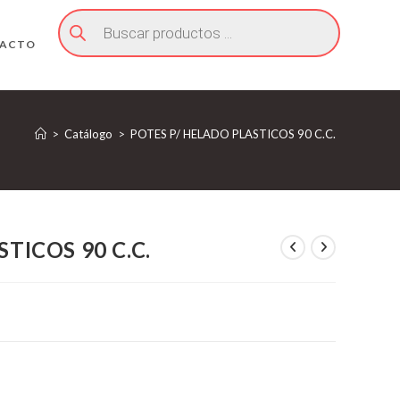
Búsqueda
de
productos
ACTO
>
Catálogo
>
POTES P/ HELADO PLASTICOS 90 C.C.
TICOS 90 C.C.