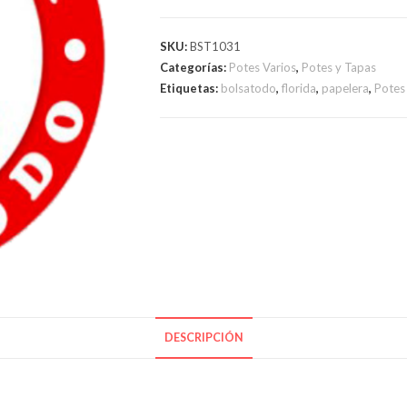
HELADO
PLASTICOS
SKU:
BST1031
90
Categorías:
Potes Varios
,
Potes y Tapas
C.C.
Etiquetas:
bolsatodo
,
florida
,
papelera
,
Potes
cantidad
DESCRIPCIÓN