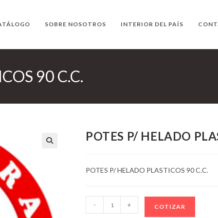
ATÁLOGO
SOBRE NOSOTROS
INTERIOR DEL PAÍS
CONT
COS 90 C.C.
POTES P/ HELADO PLAS
POTES P/ HELADO PLASTICOS 90 C.C.
POTES
-
+
COTIZAR
P/