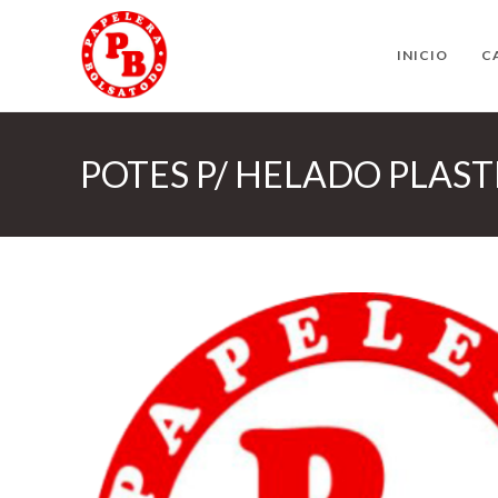
Ir
al
INICIO
C
contenido
POTES P/ HELADO PLASTI