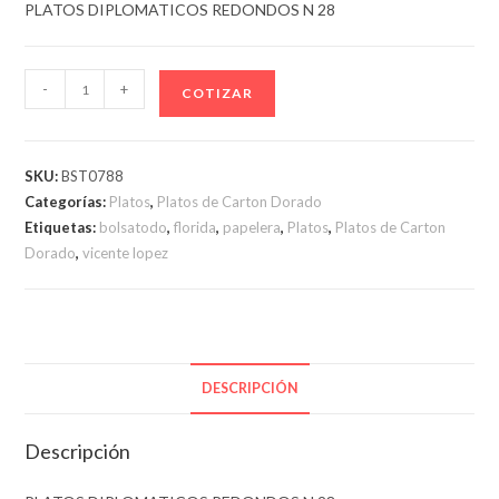
PLATOS DIPLOMATICOS REDONDOS N 28
PLATOS
-
+
COTIZAR
DIPLOMATICOS
REDONDOS
N
SKU:
BST0788
28
Categorías:
Platos
,
Platos de Carton Dorado
cantidad
Etiquetas:
bolsatodo
,
florida
,
papelera
,
Platos
,
Platos de Carton
Dorado
,
vicente lopez
DESCRIPCIÓN
Descripción