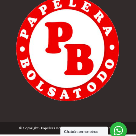
© Copyright - Papelera Bolsatodo | Desarrolado por
Cónclave
Chateá con nosotros