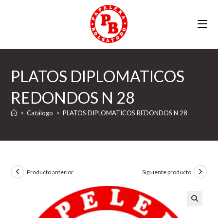
Ir
al
contenido
PLATOS DIPLOMATICOS
REDONDOS N 28
>
Catálogo
>
PLATOS DIPLOMATICOS REDONDOS N 28
Producto anterior
Siguiente producto