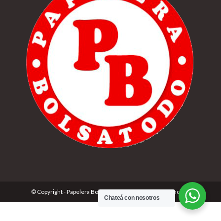
© Copyright - Papelera Bolsatodo | Desarrolado por
Cónclave
Chateá con nosotros