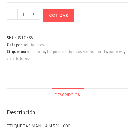
ETIQUETAS
-
+
COTIZAR
MANILA
N
5
SKU:
BST0589
X
Categoría:
Etiquetas
1.000
Etiquetas:
bolsatodo
,
Etiquetas
,
Etiquetas Varias
,
florida
,
papelera
,
cantidad
vicente lopez
DESCRIPCIÓN
Descripción
ETIQUETAS MANILA N 5 X 1.000