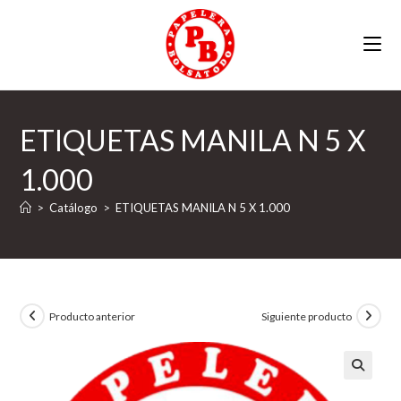
Ir
al
contenido
ETIQUETAS MANILA N 5 X
1.000
>
Catálogo
>
ETIQUETAS MANILA N 5 X 1.000
Producto anterior
Siguiente producto