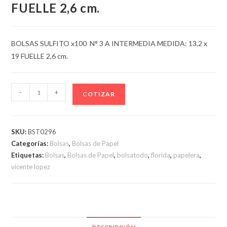
FUELLE 2,6 cm.
BOLSAS SULFITO x100 N° 3 A INTERMEDIA MEDIDA: 13,2 x
19 FUELLE 2,6 cm.
BOLSAS
-
+
COTIZAR
SULFITO
x100
N°
SKU:
BST0296
3
Categorías:
Bolsas
,
Bolsas de Papel
A
Etiquetas:
Bolsas
,
Bolsas de Papel
,
bolsatodo
,
florida
,
papelera
,
INTERMEDIA
vicente lopez
MEDIDA:
13,2
x
19