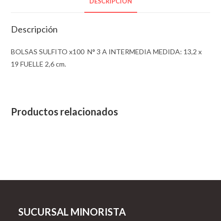
FUELLE
DESCRIPCIÓN
2,6
cm.
Descripción
cantidad
BOLSAS SULFITO x100 N° 3 A INTERMEDIA MEDIDA: 13,2 x
19 FUELLE 2,6 cm.
Productos relacionados
SUCURSAL MINORISTA