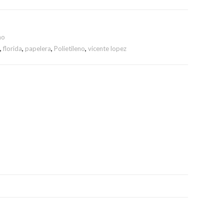
no
,
florida
,
papelera
,
Polietileno
,
vicente lopez