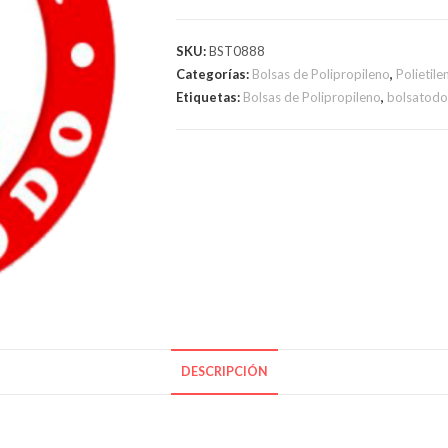
40
x
SKU:
BST0888
50
Categorías:
Bolsas de Polipropileno
,
Polietile
cm.
Etiquetas:
Bolsas de Polipropileno
,
bolsatodo
cantidad
DESCRIPCIÓN