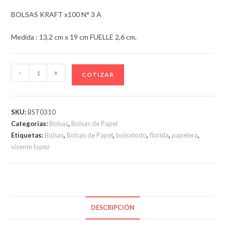
BOLSAS KRAFT x100 N° 3 A
Medida : 13,2 cm x 19 cm FUELLE 2,6 cm.
BOLSAS
-
+
COTIZAR
KRAFT
N°
3
SKU:
BST0310
A
Categorías:
Bolsas
,
Bolsas de Papel
cantidad
Etiquetas:
Bolsas
,
Bolsas de Papel
,
bolsatodo
,
florida
,
papelera
,
vicente lopez
DESCRIPCIÓN