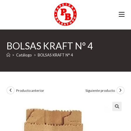
Ir
al
contenido
BOLSAS KRAFT N° 4
>
Catálogo
>
BOLSAS KRAFT N° 4
Producto anterior
Siguiente producto