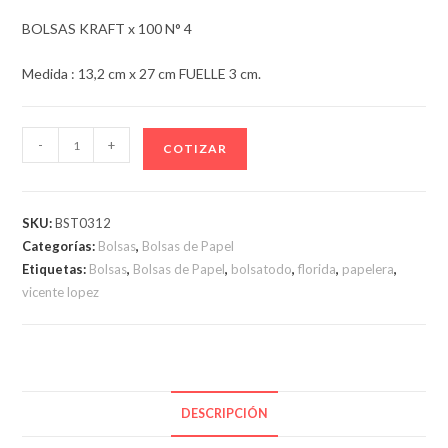
BOLSAS KRAFT x 100 N° 4
Medida : 13,2 cm x 27 cm FUELLE 3 cm.
BOLSAS
-
+
COTIZAR
KRAFT
N°
4
SKU:
BST0312
cantidad
Categorías:
Bolsas
,
Bolsas de Papel
Etiquetas:
Bolsas
,
Bolsas de Papel
,
bolsatodo
,
florida
,
papelera
,
vicente lopez
DESCRIPCIÓN