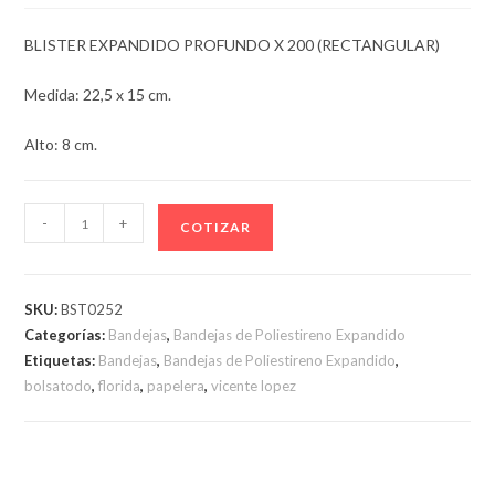
BLISTER EXPANDIDO PROFUNDO X 200 (RECTANGULAR)
Medida: 22,5 x 15 cm.
Alto: 8 cm.
BLISTER
-
+
COTIZAR
EXPANDIDO
PROFUNDO
X
SKU:
BST0252
200
Categorías:
Bandejas
,
Bandejas de Poliestireno Expandido
(RECTANGULAR)
Etiquetas:
Bandejas
,
Bandejas de Poliestireno Expandido
,
cantidad
bolsatodo
,
florida
,
papelera
,
vicente lopez