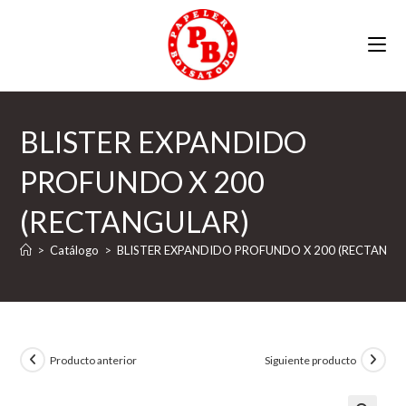
Ir
al
contenido
BLISTER EXPANDIDO
PROFUNDO X 200
(RECTANGULAR)
>
Catálogo
>
BLISTER EXPANDIDO PROFUNDO X 200 (RECTANGU
Producto anterior
Siguiente producto