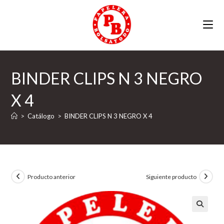
Ir
al
contenido
BINDER CLIPS N 3 NEGRO
X 4
>
Catálogo
>
BINDER CLIPS N 3 NEGRO X 4
Producto anterior
Siguiente producto