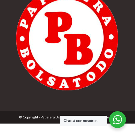
© Copyright - Papelera Bolsatodo | Desarrolado por
Cónclave
Chateá con nosotros