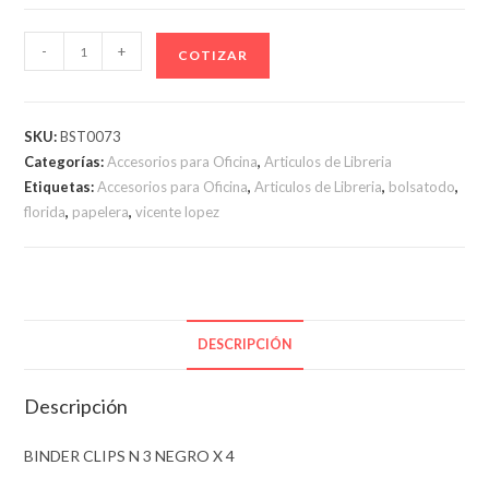
BINDER
-
+
COTIZAR
CLIPS
N
3
SKU:
BST0073
NEGRO
Categorías:
Accesorios para Oficina
,
Articulos de Libreria
X
Etiquetas:
Accesorios para Oficina
,
Articulos de Libreria
,
bolsatodo
,
4
florida
,
papelera
,
vicente lopez
cantidad
DESCRIPCIÓN
Descripción
BINDER CLIPS N 3 NEGRO X 4