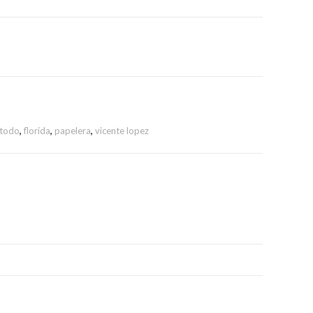
atodo
,
florida
,
papelera
,
vicente lopez