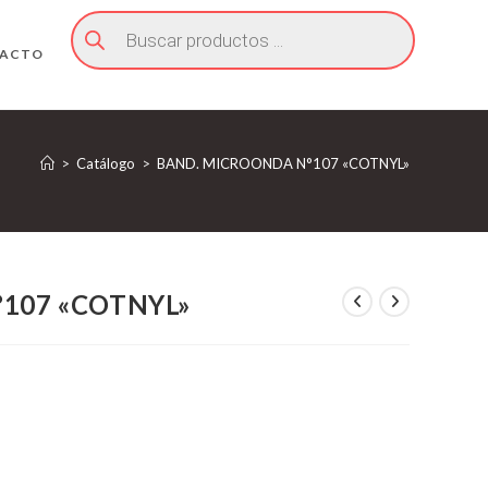
Búsqueda
de
productos
ACTO
>
Catálogo
>
BAND. MICROONDA N°107 «COTNYL»
107 «COTNYL»