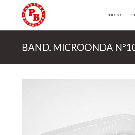
Ir
al
INICIO
C
contenido
BAND. MICROONDA N°10