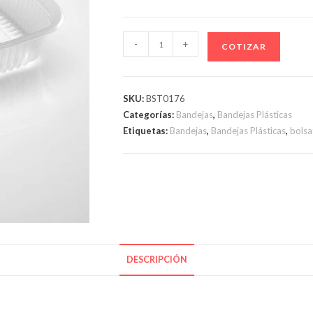
BAND.
-
+
COTIZAR
MICROONDA
N°107
"COTNYL"
SKU:
BST0176
cantidad
Categorías:
Bandejas
,
Bandejas Plásticas
Etiquetas:
Bandejas
,
Bandejas Plásticas
,
bols
DESCRIPCIÓN