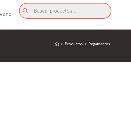
Búsqueda
de
productos
ACTO
>
Productos
>
Pegamentos