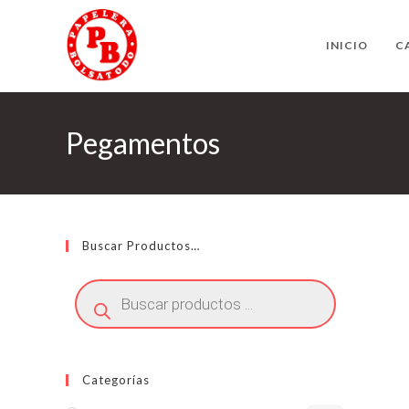
Ir
al
INICIO
C
contenido
Pegamentos
Buscar Productos…
Búsqueda
de
productos
Categorías