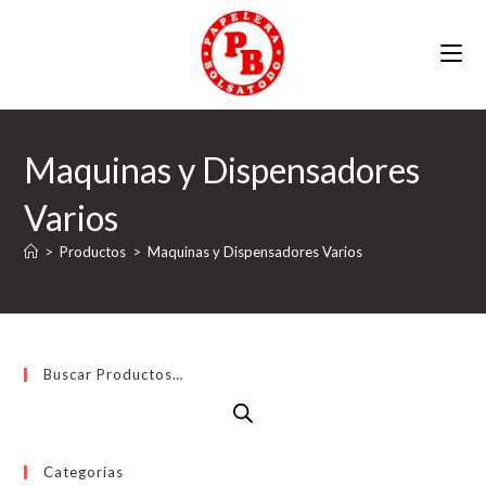
Ir
al
contenido
Maquinas y Dispensadores
Varios
>
Productos
>
Maquinas y Dispensadores Varios
Buscar Productos…
Categorías