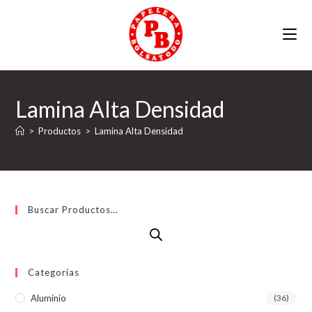
Ir
al
contenido
Lamina Alta Densidad
>
Productos
>
Lamina Alta Densidad
Buscar Productos…
Categorías
Aluminio
(36)