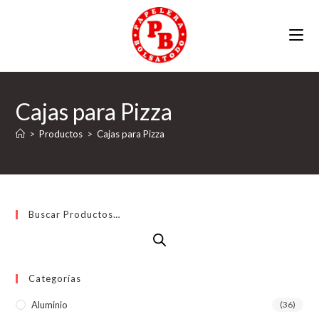
Ir
al
contenido
Cajas para Pizza
>
Productos
>
Cajas para Pizza
Buscar Productos…
Categorías
Aluminio
(36)