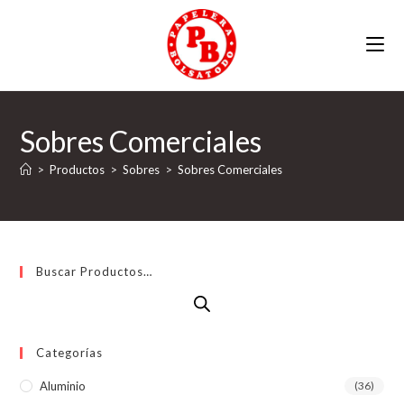
Ir
al
contenido
Sobres Comerciales
>
Productos
>
Sobres
>
Sobres Comerciales
Buscar Productos…
Categorías
Aluminio
(36)