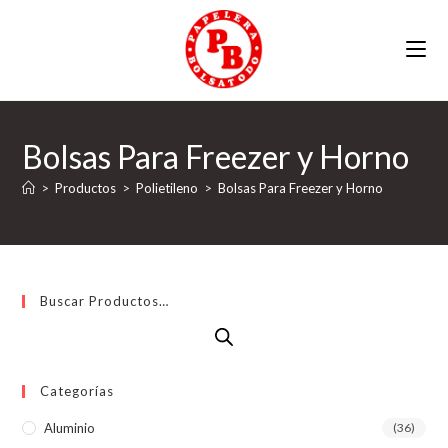
Ir
al
contenido
Bolsas Para Freezer y Horno
>
Productos
>
Polietileno
>
Bolsas Para Freezer y Horno
Buscar Productos…
Categorías
Aluminio
(36)