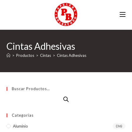
Ir
al
contenido
Cintas Adhesivas
>
Productos
>
Cintas
>
Cintas Adhesivas
Buscar Productos…
Categorías
Aluminio
(36)