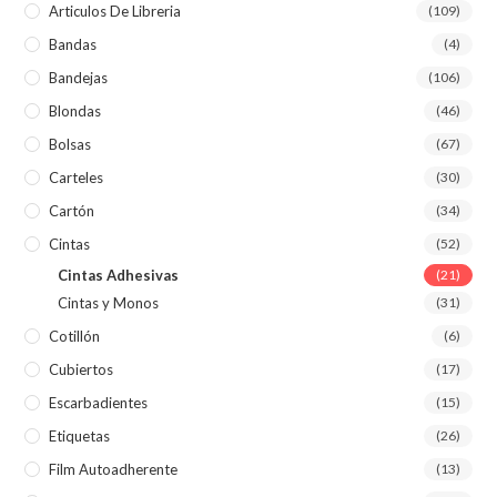
Articulos De Libreria
(109)
Bandas
(4)
Bandejas
(106)
Blondas
(46)
Bolsas
(67)
Carteles
(30)
Cartón
(34)
Cintas
(52)
Cintas Adhesivas
(21)
Cintas y Monos
(31)
Cotillón
(6)
Cubiertos
(17)
Escarbadientes
(15)
Etiquetas
(26)
Film Autoadherente
(13)