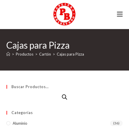
Ir
al
contenido
Cajas para Pizza
>
Productos
>
Cartón
>
Cajas para Pizza
Buscar Productos…
Categorías
Aluminio
(36)