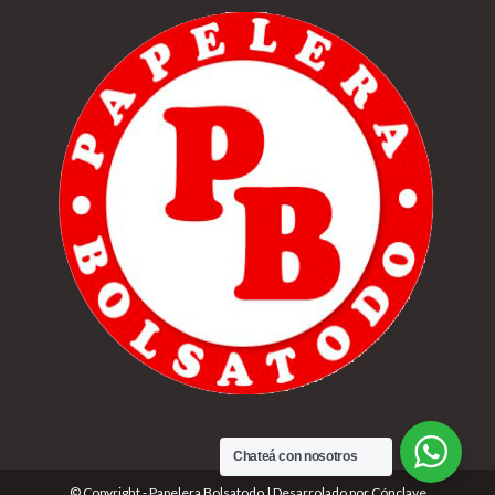
Chateá con nosotros
© Copyright - Papelera Bolsatodo | Desarrolado por
Cónclave