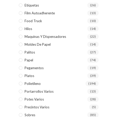
Etiquetas
(26)
Film Autoadherente
(13)
Food Truck
(10)
Hilos
(14)
Maquinas Y Dispensadores
(22)
Moldes De Papel
(14)
Palitos
(27)
Papel
(74)
Pegamentos
(19)
Platos
(39)
Polietileno
(194)
Portarrollos Varios
(13)
Potes Varios
(28)
Precintos Varios
(5)
Sobres
(85)