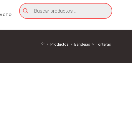
Búsqueda
de
productos
ACTO
>
Productos
>
Bandejas
>
Torteras