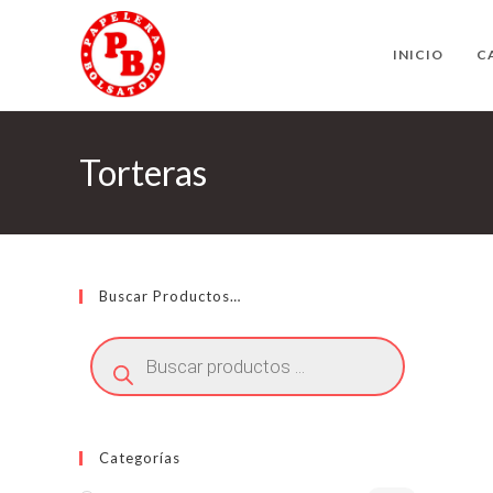
Ir
al
INICIO
C
contenido
Torteras
Buscar Productos…
Búsqueda
de
productos
Categorías