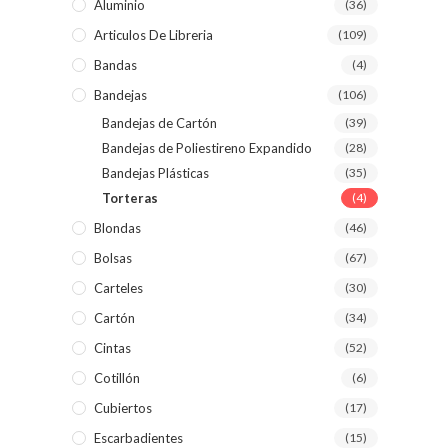
Aluminio
(36)
Articulos De Libreria
(109)
Bandas
(4)
Bandejas
(106)
Bandejas de Cartón
(39)
Bandejas de Poliestireno Expandido
(28)
Bandejas Plásticas
(35)
Torteras
(4)
Blondas
(46)
Bolsas
(67)
Carteles
(30)
Cartón
(34)
Cintas
(52)
Cotillón
(6)
Cubiertos
(17)
Escarbadientes
(15)